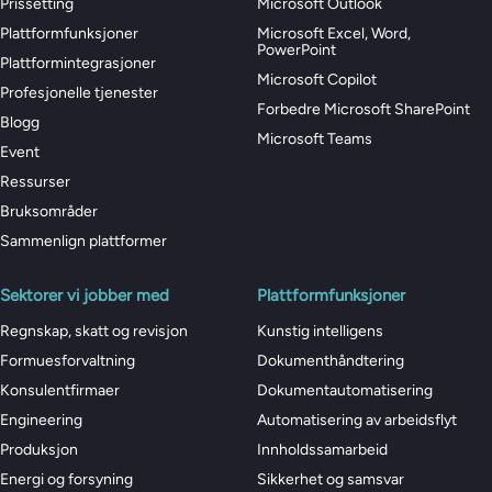
Prissetting
Microsoft Outlook
Plattformfunksjoner
Microsoft Excel, Word,
PowerPoint
Plattformintegrasjoner
Microsoft Copilot
Profesjonelle tjenester
Forbedre Microsoft SharePoint
Blogg
Microsoft Teams
Event
Ressurser
Bruksområder
Sammenlign plattformer
Sektorer vi jobber med
Plattformfunksjoner
Regnskap, skatt og revisjon
Kunstig intelligens
Formuesforvaltning
Dokumenthåndtering
Konsulentfirmaer
Dokumentautomatisering
Engineering
Automatisering av arbeidsflyt
Produksjon
Innholdssamarbeid
Energi og forsyning
Sikkerhet og samsvar