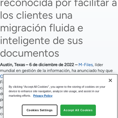
reconocida por facilitar a
los clientes una
migración fluida e
inteligente de sus
documentos
Austin, Texas – 6 de diciembre de 2022 –
M-Files
, líder
mundial en gestión de la información, ha anunciado hoy que
CRN®
, una marca de
The Channel Company
, ha nombrado M-
Files de los premios CRN Tech Innovator Awards 2022 en la
By clicking “Accept All Cookies”, you agree to the storing of cookies on your
categoría de Gestión de Datos e Información. El premio
device to enhance site navigation, analyze site usage, and assist in our
destaca la tecnología M-Files Migration M-Files , presentada a
marketing efforts.
Privacy Policy
principios de 2022.
M-Files Migration destaca por su servicio inteligente, que
Cookies Settings
Accept All Cookies
combina la experiencia líder M-Files en gestión de la