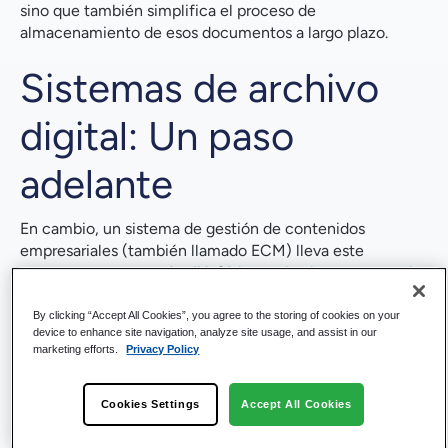
sino que también simplifica el proceso de
almacenamiento de esos documentos a largo plazo.
Sistemas de archivo
digital: Un paso
adelante
En cambio, un sistema de gestión de contenidos
empresariales (también llamado ECM) lleva este
concepto un paso más allá. Sí, hace absolutamente todo
lo que puede hacer un sistema de archivo digital, pero
también aporta una amplia gama de funciones
By clicking “Accept All Cookies”, you agree to the storing of cookies on your
device to enhance site navigation, analyze site usage, and assist in our
adicionales que debes tener muy en cuenta de cara al
marketing efforts.
Privacy Policy
futuro.
Gestión de contenidos
Cookies Settings
Accept All Cookies