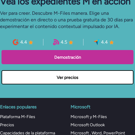
Vea los expedientes M en acción
Ver para creer. Descubre M-Files manera. Elige una
demostración en directo o una prueba gratuita de 30 días para
experimentar el contenido contextual impulsado por IA.
4.4
4.5
4.4
Demostración
Ver precios
Enlaces populares
Microsoft
Plataforma M-Files
Microsoft y M-Files
Precios
Microsoft Outlook
Capacidades de la plataforma
Microsoft , Word, PowerPoint